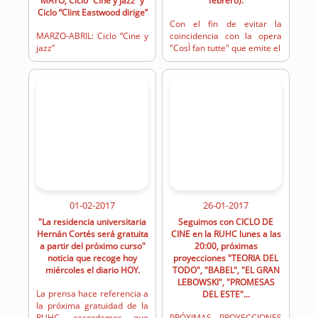
MAYO, Ciclo “Cine y jazz” y
febrero).
Ciclo “Clint Eastwood dirige”
Con el fin de evitar la
MARZO-ABRIL: Ciclo “Cine y
coincidencia con la opera
jazz”
"CosÌ fan tutte" que emite el
01-02-2017
26-01-2017
"La residencia universitaria
Seguimos con CICLO DE
Hernán Cortés será gratuita
CINE en la RUHC lunes a las
a partir del próximo curso"
20:00, próximas
noticia que recoge hoy
proyecciones "TEORIA DEL
miércoles el diario HOY.
TODO", "BABEL", "EL GRAN
LEBOWSKI", "PROMESAS
La prensa hace referencia a
DEL ESTE"...
la próxima gratuidad de la
RUHC, recordemos que
PRÓXIMAS PROYECCIONES