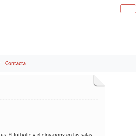
Contacta
. El futbolín y el ping-pong en las salas