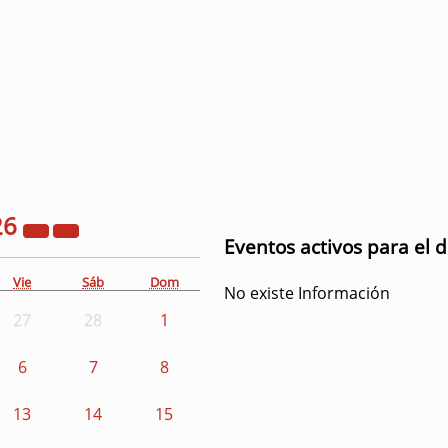
26
Eventos activos para el 
Vie
Sáb
Dom
No existe Información
27
28
1
6
7
8
13
14
15