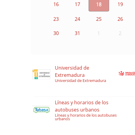
16
17
18
19
23
24
25
26
30
31
1
2
Universidad de
Extremadura
Universidad de Extremadura
Líneas y horarios de los
autobuses urbanos
Líneas y horarios de los autobuses
urbanos